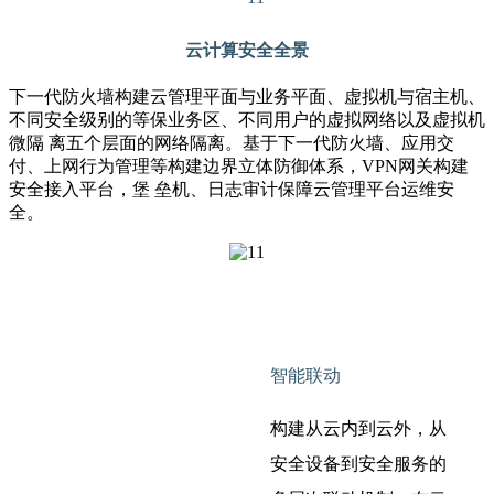
云计算安全全景
下一代防火墙构建云管理平面与业务平面、虚拟机与宿主机、
不同安全级别的等保业务区、不同用户的虚拟网络以及虚拟机
微隔 离五个层面的网络隔离。基于下一代防火墙、应用交
付、上网行为管理等构建边界立体防御体系，VPN网关构建
安全接入平台，堡 垒机、日志审计保障云管理平台运维安
全。
智能联动
构建从云内到云外，从
安全设备到安全服务的