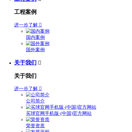
工程案例
进一步了解

国内案例
国外案例
关于我们

关于我们
进一步了解

公司简介
买球官网手机版·(中国)官方网站
荣誉资质