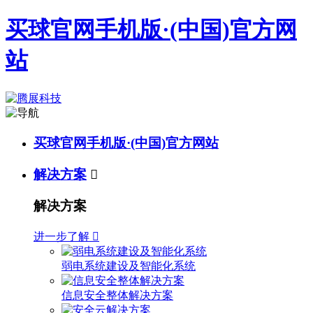
买球官网手机版·(中国)官方网
站
买球官网手机版·(中国)官方网站
解决方案

解决方案
进一步了解

弱电系统建设及智能化系统
信息安全整体解决方案