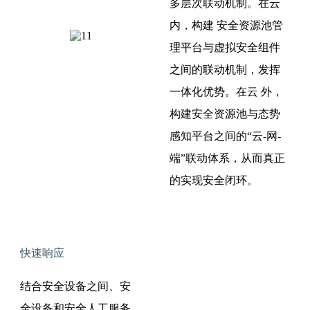
多层次联动机制。在云
内，构建 安全资源池管
理平台与虚拟安全组件
之间的联动机制，发挥
一体化优势。在云 外，
构建安全资源池与态势
感知平台之间的“云-网-
端”联动体系，从而真正
的实现安全闭环。
快速响应
结合安全设备之间、安
全设备和安全人工服务