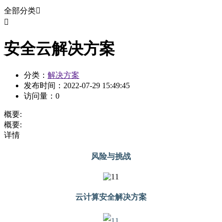
全部分类


安全云解决方案
分类：
解决方案
发布时间：
2022-07-29 15:49:45
访问量：
0
概要:
概要:
详情
风险与挑战
云计算安全解决方案