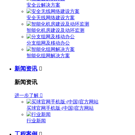
安全云解决方案
安全无线网络建设方案
智能化机房建设及动环监测
分支组网及移动办公
智能化组网解决方案
新闻资讯

新闻资讯
进一步了解

买球官网手机版·(中国)官方网站
行业新闻
工程案例
