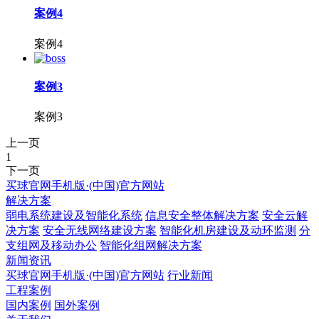
案例4
案例4
案例3
案例3
上一页
1
下一页
买球官网手机版·(中国)官方网站
解决方案
弱电系统建设及智能化系统
信息安全整体解决方案
安全云解
决方案
安全无线网络建设方案
智能化机房建设及动环监测
分
支组网及移动办公
智能化组网解决方案
新闻资讯
买球官网手机版·(中国)官方网站
行业新闻
工程案例
国内案例
国外案例